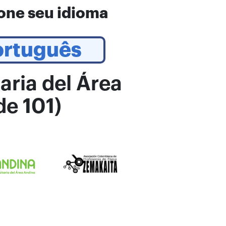
one seu idioma
ortuguês
aria del Área
e 101)