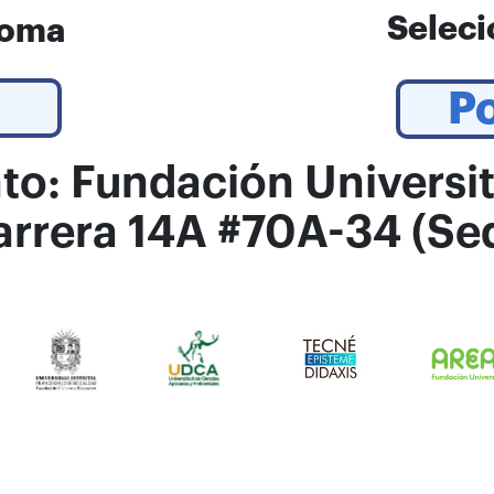
Seleci
ioma
P
to: Fundación Universit
rrera 14A #70A-34 (Sed