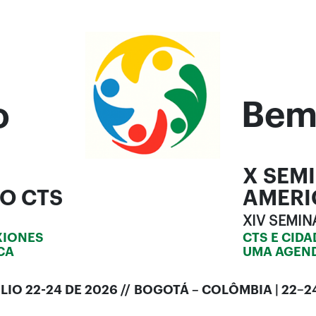
Bem
o
X SEM
O CTS
AMERI
XIV SEMIN
XIONES
CTS E CID
CA
UMA AGEN
O 22-24 DE 2026 // BOGOTÁ – COLÔMBIA | 22–2